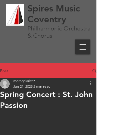
Spires Music
Coventry
Philharmonic Orchestra
& Chorus
Post
moragclark29
Jan 21, 2025
2 min read
Spring Concert : St. John
Passion