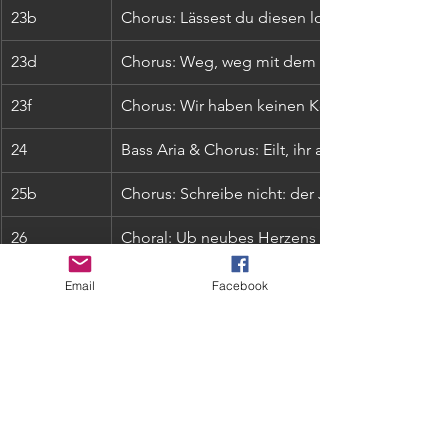
23b
Chorus: Lässest du diesen los
23d
Chorus: Weg, weg mit dem
23f
Chorus: Wir haben keinen König
24
Bass Aria & Chorus: Eilt, ihr angefochtnen See
25b
Chorus: Schreibe nicht: der Jüden König
26
Choral: Ub neubes Herzens Grunde
27b
Chorus: Lasset uns nicht zerteilen
Email
Facebook
28
Choral: Er nahm alles wohl in acht
32
Bass Aria & Chorus: Mein trurer Heiland, lass d
fragen
37
Choral: O hilf, Christe, Gottes Sohn