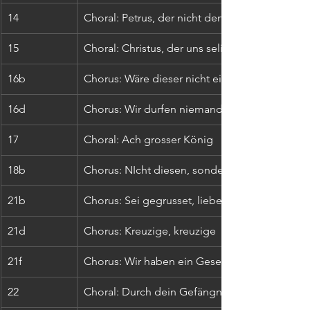
14
Choral: Petrus, der nicht denkt zurück
15
Choral: Christus, der uns selig macht
16b
Chorus: Wäre dieser nicht ein Übeltäter
16d
Chorus: Wir durfen niemand toten
17
Choral: Ach grosser König
18b
Chorus: NIcht diesen, sondern Barrabam
21b
Chorus: Sei gegrusset, lieber judenkonig
21d
Chorus: Kreuzige, kreuzige
21f
Chorus: Wir haben ein Gesetz
22
Choral: Durch dein Gefängnis, Gottes Sohn